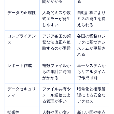
間がかかる
る
データの正確性
人為的ミスや数
自動計算により
式エラーが発生
ミスの発生を抑
しやすい
えられる
コンプライアン
アジア各国の頻
各国の税務ロジ
ス
繁な法改正を追
ックに基づきシ
跡するのが困難
ステムが更新さ
れる
レポート作成
複数ファイルか
単一システムか
らの集計に時間
らリアルタイム
がかかる
で作成可能
データセキュリ
ファイル共有や
暗号化と権限管
ティ
メール送信によ
理による安全な
る管理が多い
アクセス
拡張性
人数や国が増え
新しい国や拠点