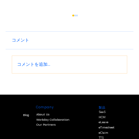
コメント
コメントを追加…
2026年のHRトレンド：給与計算における
「構造」が新たな戦略になる理由
Company
製品
SaaS
About Us
Blog
HCM
Workday Collaboration
eLeave
Our Partners
eTimesheet
eClaim
TTS