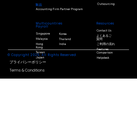
Outsourcing
製品
Accounting Firm Partner Program
Multicountries
Resources
Payroll
Contact Us
Singapore
Korea
よくあるご
Malaysia
Thailand
質問
Hong
India
ご利用の流れ
Kong
Features
Taiwan
Comparison
© Copyright 2025. All Rights Reserved.
Japan
Helpdesk
プライバシーポリシー
Terms & Conditions