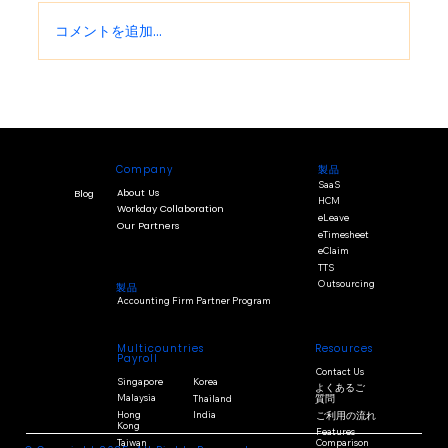
コメントを追加…
オンライン給与明細とは？給与ソフトで
給与処理を効率化する方法
Company
製品
SaaS
About Us
Blog
HCM
Workday Collaboration
eLeave
Our Partners
eTimesheet
eClaim
TTS
Outsourcing
製品
Accounting Firm Partner Program
Multicountries
Resources
Payroll
Contact Us
Singapore
Korea
よくあるご
Malaysia
Thailand
質問
Hong
India
ご利用の流れ
Kong
Features
Taiwan
Comparison