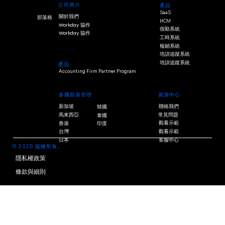
公司簡介
產品
SaaS
關於我們
部落格
HCM
Workday 協作
假勤系統
Workday 協作
工時系統
報銷系統
培訓追蹤系統
培訓追蹤系統
產品
Accounting Firm Partner Program
多國薪資管理
資源中心
新加坡
聯絡我們
韓國
常見問題
馬來西亞
泰國
觀看示範
香港
印度
觀看示範
台灣
客服中心
日本
© 2025 版權所有。
隱私權政策
條款與細則