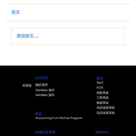
留言
撰寫留言......
為什麼亞洲薪資管理解決方案已成為區域
企業成長的策略性推動力
公司簡介
產品
SaaS
關於我們
部落格
HCM
Workday 協作
假勤系統
Workday 協作
工時系統
報銷系統
培訓追蹤系統
培訓追蹤系統
產品
Accounting Firm Partner Program
多國薪資管理
資源中心