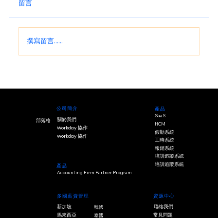
留言
撰寫留言......
公司簡介
產品
SaaS
關於我們
部落格
HCM
Workday 協作
假勤系統
Workday 協作
工時系統
報銷系統
培訓追蹤系統
培訓追蹤系統
產品
Accounting Firm Partner Program
多國薪資管理
資源中心
新加坡
聯絡我們
韓國
常見問題
馬來西亞
泰國