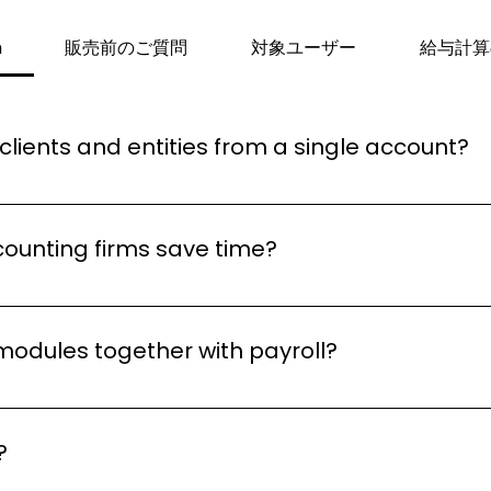
m
販売前のご質問
対象ユーザー
給与計算
clients and entities from a single account?
r accounting firms, allowing you to securely manage payrol
counting firms save time?
 Monthly Instruction Template (MIT) schedulingSecure o
eportingConcurrent payroll processing by multiple use
 modules together with payroll?
r integrated e-HR Suite, including eLeave, eClaim, and eT
?