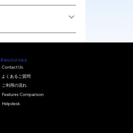
m how to set up and manage your
ad templates, allowing you to
e comprehensive user guides, and
ugh our regular product
Resources
Contact Us
よくあるご質問
ご利用の流れ
Features Comparison
Helpdesk