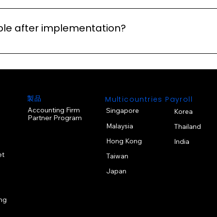
nduct a short online training session to teach your tea
 data can be migrated efficiently using our bulk data uplo
able after implementation?
ailable to assist with product enquiries. We also provid
tory changes are introduced, we keep you informed thro
製品
Multicountries Payroll
Accounting Firm
Singapore
Korea
Partner Program
Malaysia
Thailand
Hong Kong
India
et
Taiwan
Japan
ng