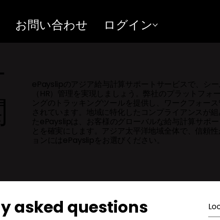
お問い合わせ
ログイン
サ
ePayslipのアジア給与計算サポートサービスで、
（HR）管理を実現しましょう。弊社のプラットフォ
関
ングのトラッキングツールを提供し、ワークフォース
されています。地域に特化したコンプライアンスが組
たePayslipは、お客様のグローバルな給与計算サ
とを確実にします。アジア太平洋地域全体で、信頼性
ョンにはePayslipをお選びください。
ly asked questions