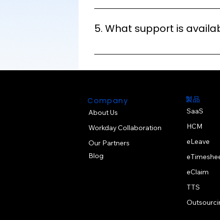
Our Implementation Team will co
clients' payroll accounts. Client
5. What support is avail
onboard new clients quickly.
Our Customer Support Team is av
whenever new features or statu
newsletters.
製品
Company
SaaS
About Us
HCM
Workday Collaboration
eLeave
Our Partners
Blog
eTimeshe
eClaim
TTS
Outsourci