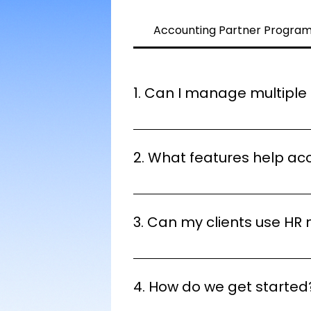
Accounting Partner Progra
1. Can I manage multiple 
Yes. Our platform is designed fo
entities from a single login.
2. What features help ac
Our platform includes:Automated
approvalCustom payitem-based r
3. Can my clients use HR
Yes. Clients can subscribe to ou
seamlessly with payroll.
4. How do we get started