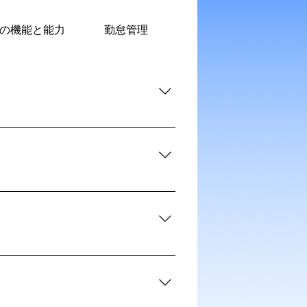
の機能と能力
勤怠管理
申請管理
タイム
l for multiple clients and
nline payroll report
rsEmployee self-service portal
imesheet, which integrates