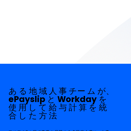
あ る 地 域 人 事 チー ム が、
ePayslip と Workday を
使 用 し て 給 与 計 算 を 統
合 し た 方 法