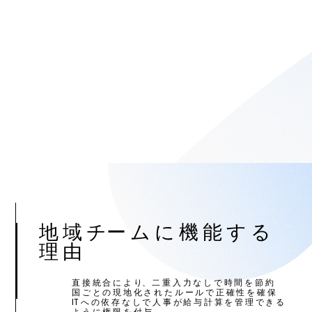
地 域 チー ム に 機 能 す る
理 由
直 接 統 合 に よ り、 二 重 入 力 な し で 時 間 を 節 約
国 ご と の 現 地 化 さ れ た ル ー ル で 正 確 性 を 確 保
IT へ の 依 存 な し で 人 事 が 給 与 計 算 を 管 理 で き る
よ う に 権 限 を 付 与