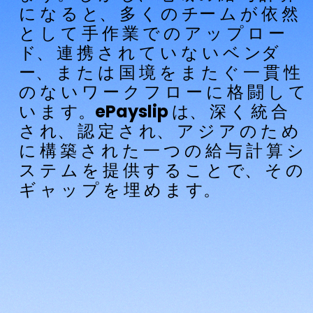
に な る と、 多 く の チー ム が 依 然
と し て 手 作 業 で の ア ッ プ ロ ー
ド、 連 携 さ れ て い な い ベ ンダ
ー、 ま た は 国 境 を ま た ぐ 一 貫 性
の な い ワ ー ク フ ロ ー に 格 闘 し て
い ま す。ePayslip は、 深 く 統 合
さ れ、 認 定 さ れ、 ア ジ ア の た め
に 構 築 さ れ た 一 つ の 給 与 計 算 シ
ス テ ム を 提 供 す る こ と で、 そ の
ギ ャ ッ プ を 埋 め ま す。