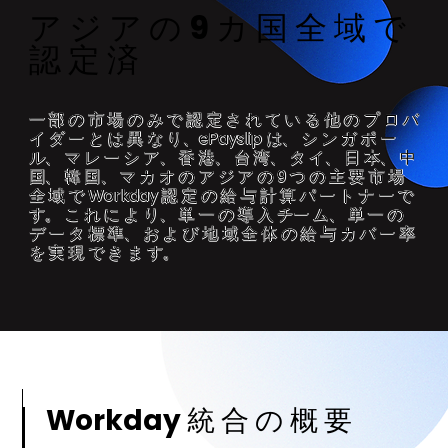
ア ジ ア の 9 カ 国 全 域 で
認 定 済
一 部 の 市 場 の み で 認 定 さ れ て い る 他 の プ ロ バ
イ ダ ー と は 異 な り、ePayslip は、 シ ン ガ ポ ー
ル、 マ レ ー シ ア、 香 港、 台 湾、 タ イ、 日 本、 中
国、 韓 国、 マ カ オ の ア ジ ア の 9 つ の 主 要 市 場
全 域 で Workday 認 定 の 給 与 計 算 パ ー ト ナ ー で
す。 こ れ に よ り、 単 一 の 導 入 チー ム、 単 一 の
デ ー タ 標 準、 お よ び 地 域 全 体 の 給 与 カ バ ー 率
を 実 現 で き ま す。
Workday 統 合 の 概 要