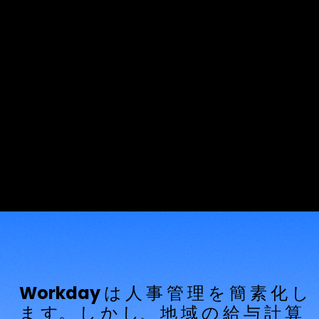
与 計 算 統 合
ソ リュ ー シ
ョ ン
アジア9カ国で認定された当社のプラットフォームは、複
数国の給与計算を効率的に処理します。
Workday は 人 事 管 理 を 簡 素 化 し
ま す。 し か し、 地 域 の 給 与 計 算