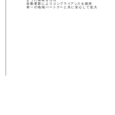
自 動 更 新 に よ り コ ンプ ラ イア ンス を 維 持
単 一 の 地 域 パ ー ト ナー と 共 に 安 心 し て 拡 大