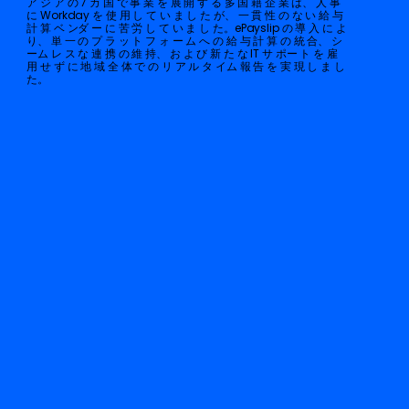
ア ジ ア の 7 カ 国 で 事 業 を 展 開 す る 多 国 籍 企 業 は、 人 事
に Workday を 使 用 し て い ま し た が、 一 貫 性 の な い 給 与
計 算 ベ ンダ ー に 苦 労 し て い ま し た。ePayslip の 導 入 に よ
り、 単 一 の プ ラ ッ ト フ ォ ー ム へ の 給 与 計 算 の 統 合、 シ
ーム レ ス な 連 携 の 維 持、 お よ び 新 た な IT サ ポー ト を 雇
用 せ ず に 地 域 全 体 で の リ ア ル タ イム 報 告 を 実 現 し ま し
た。