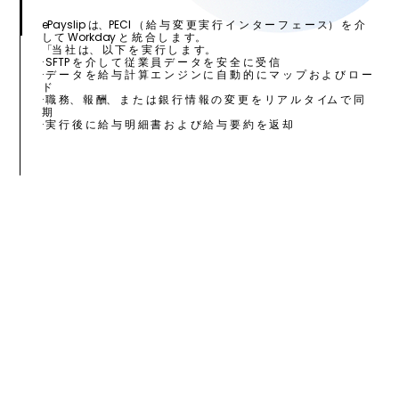
ePayslip は、PECI （ 給 与 変 更 実 行 イ ン タ ー フ ェ ー ス） を 介
し て Workday と 統 合 し ま す。
「当 社 は、 以 下 を 実 行 し ま す。
· SFTP を 介 し て 従 業 員 デ ー タ を 安 全 に 受 信
· デ ー タ を 給 与 計 算 エ ン ジ ン に 自 動 的 に マ ッ プ お よ び ロ ー
ド
· 職 務、 報 酬、 ま た は 銀 行 情 報 の 変 更 を リ ア ル タ イム で 同
期
· 実 行 後 に 給 与 明 細 書 お よ び 給 与 要 約 を 返 却