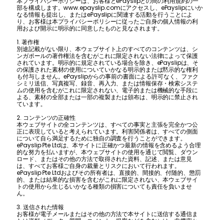
本プライバシーポリシーは、お客様とePayslipとの間の利用規約の一
部を構成します。www.epayslip.comにアクセスし、ePayslipにいか
なる情報も提出し、またはePayslipに関連する活動を行うことによ
り、お客様は本プライバシーポリシーに従ったご自身の個人情報の利
用および開示に明示的に同意したものと見なされます。
1. 著作権
別途記載がない限り、本ウェブサイト上のすべてのコンテンツは、シ
ンガポールの著作権法を含むがこれに限定されない法律によって保護
されています。明示的に規定されている場合を除き、ePayslipは、そ
の保護された素材の使用についていかなる明示的または黙示的な権利
も付与しません。ePayslipからの事前の書面による許可なく、ファク
シミリ送信、写真複写、録音、再入力、または情報保存・検索システ
ムの使用を含むがこれに限定されない、電子的または機械的な手段に
よる、素材の全部または一部の複製または頒布は、明示的に禁止され
ています。
2. コンテンツの正確性
本ウェブサイトの全コンテンツは、すべての事実と主張を完全かつ公
正に表現していると考えられています。利害関係者は、すべての側面
について自ら満足するために独自の調査を行うことができます。
ePayslip Pte Ltdは、本サイトに正確かつ最新の情報を含めるよう合理
的な努力を払いますが、本ウェブサイトの使用を通じて閲覧、ダウン
ロード、またはその他の方法で取得された資料、記述、または意見
は、すべてお客様ご自身の裁量とリスクにおいて行われます。
ePayslip Pte Ltdおよびその所有者は、直接的、間接的、付随的、懲罰
的、または結果的な損害を含むがこれに限定されない、本ウェブサイ
トの使用から生じるいかなる種類の損害についても責任を負いませ
ん。
3. 送信された情報
お客様が電子メールまたはその他の方法で本サイトに送信する通信ま