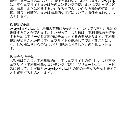
責任、または損害についても責任を負わないものとします。ePayslip
は、本ウェブサイトまたはそのコンテンツの使用または使用不能に起
因、結果、または関連するいかなる形での、いかなる種類の特別、直
接、間接、付随的、または結果的な損害についても責任を負わないも
のとします。
8. 規約の改訂
ePayslip Pte Ltdは、通知の有無にかかわらず、いつでも本利用規約を
改訂することができます。したがって、お客様は、本利用規約を確認
するために本ページを定期的にチェックする必要があります。本利用
規約が変更された後に本ウェブサイトを継続して使用することによ
り、お客様はそれらの新しい利用規約に同意したものと見なされま
す。
9. 完全なる合意
お客様はここに、本利用規約が、本ウェブサイトの使用、および本ウ
ェブサイトで利用可能なコンテンツ、製品、ソリューション、サービ
スに関して、お客様とePayslip Pte Ltdとの間の完全なる合意を表すこ
とを確認するものとします。