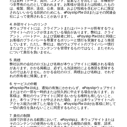
たは資料（データ、質問、コメント、提案などを含む）は、非機密か
つ非専有のものとして扱われます。お客様が送信または投稿したもの
は、複製、開示、送信、公表、放送、および投稿を含むがこれに限定
されないいかなる目的のためにも、ePayslip Pte Ltdまたはその関連会
社によって使用されることがあります。
4. 外部サイトへのリンク
本ウェブサイトには、クライアントまたはパートナーが所有するウェ
ブサイトへのリンクが含まれている場合があります。弊社は、クライ
アント、パートナー、および貢献者に対し、ePayslip Pte Ltdと同様に
お客様のプライバシーを尊重するポリシーと慣行を実施するよう推奨
しています。ただし、弊社は、他のウェブサイトのプライバシー慣行
またはウェブサイトコンテンツを管理するものではなく、またそれら
について責任を負いません。
5. 商標
弊社以外の会社のロゴおよび名称が本ウェブサイトに掲載される場合
があります。かかる掲載は、必ずしも当該他社による推奨を意味する
ものではありません。かかる会社のロゴ、商標および名称は、それぞ
れの所有者に帰属します。
6. サービスの中断
ePayslip Pte Ltdは、通知の有無にかかわらず、ePayslipウェブサイト
またはその一部を一時的または恒久的に中止する場合があります。お
客様は、弊社のウェブサイトに関するいかなる権利も有しないこと、
また、本ウェブサイトが中止された場合、または本ウェブサイトへの
アクセス能力が終了した場合でも、ePayslip Pte Ltdがお客様に対して
一切の責任を負わないことに同意するものとします。
7. 責任の制限
法律で許容される範囲において、ePayslipは、本ウェブサイトまたは
そのコンテンツの使用から生じるいかなる種類の損失、傷害、請求、