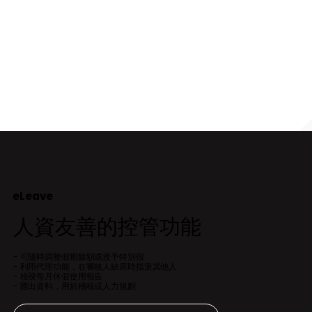
eLeave
人資友善的控管功能
- 可隨時調整假期餘額或授予特別假
- 利用代理功能，在審核人缺席時指派其他人
- 檢視每月休假使用報告
- 匯出資料，用於稽核或人力規劃