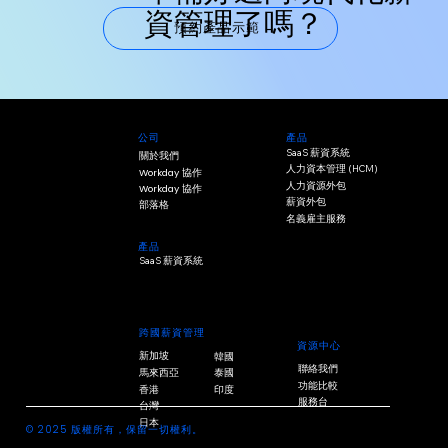
資管理了嗎？
預約產品示範
產品
公司
SaaS 薪資系統
關於我們
人力資本管理 (HCM)
Workday 協作
人力資源外包
Workday 協作
薪資外包
部落格
名義雇主服務
產品
SaaS 薪資系統
跨國薪資管理
資源中心
新加坡
韓國
聯絡我們
馬來西亞
泰國
功能比較
香港
印度
服務台
台灣
日本
© 2025 版權所有，保留一切權利。