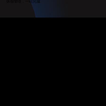
休假管理，一站完成
休假管理，人人無負擔
eLeave 將休假的追蹤、申請與審核整合於同一平台，讓管理
更簡單。從設定在地化休假政策，到讓員工即時查看假期餘
額，這是一個真正好用的休假系統。
- 內建支援各地公共假期與假期結轉規則
- 可依公司、地點或事業單位設定專屬假別
- 休假審核自動分派至直屬主管及（或）人資
- 員工與管理者可即時查看剩餘假期
- 與 ePayslip 薪資系統整合，精準處理比例計算與扣減