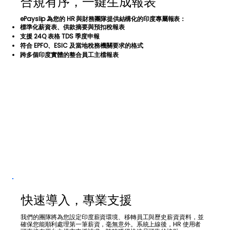
合規有序，一鍵生成報表
ePayslip 為您的 HR 與財務團隊提供結構化的印度專屬報表：
標準化薪資表、供款摘要與預扣稅報表
支援 24Q 表格 TDS 季度申報
符合 EPFO、ESIC 及當地稅務機關要求的格式
跨多個印度實體的整合員工主檔報表
快速導入，專業支援
我們的團隊將為您設定印度薪資環境、移轉員工與歷史薪資資料，並
確保您能順利處理第一筆薪資，毫無意外。系統上線後，HR 使用者