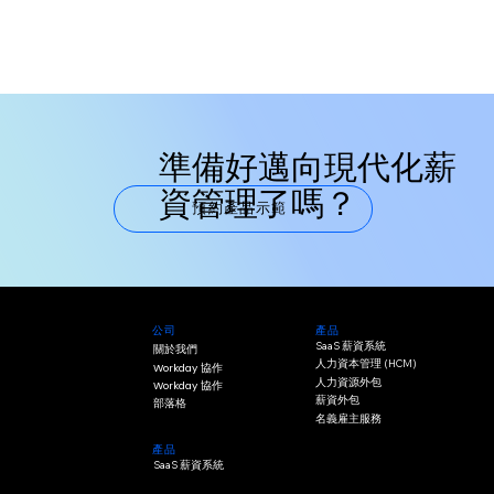
準備好邁向現代化薪
資管理了嗎？
預約產品示範
產品
公司
SaaS 薪資系統
關於我們
人力資本管理 (HCM)
Workday 協作
人力資源外包
Workday 協作
薪資外包
部落格
名義雇主服務
產品
SaaS 薪資系統