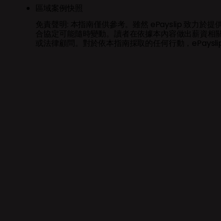
區域案例快照
免責聲明: 本指南僅供參考。雖然 ePayslip 致力
合協定可能隨時變動。讀者在依據本內容做出薪資相
或法律顧問。對於依本指南採取的任何行動，ePaysli