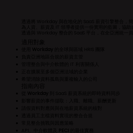
透過將 Workday 與在地化的 SaaS 薪資引擎整
為人資、薪資及 IT 領導者提供一份實用的藍圖，協
透過與 Workday 整合的 SaaS 平台，在全亞洲統
適用對象
使用
Workday
的全球與區域 HRIS 團隊
負責亞洲地區合規的薪資主管
管理整合與中介軟體的 IT 利害關係人
正在擴展至多個亞洲法域的企業
希望消除資料孤島與重複輸入的公司
指南內容
從
Workday
到 SaaS 薪資系統的即時資料同步
影響薪資的事件擷取：入職、離職、薪酬更新
請假資料對應與與在地薪資系統的核對
透過員工主檔資料實現的整合合規
常見整合挑戰與因應策略
API、中介軟體及
PECI
的最佳實務