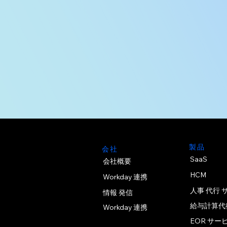
製品
会社
SaaS
会社概要
HCM
Workday 連携
人事 代行 
情報 発信
給与計算代
Workday 連携
EOR サー