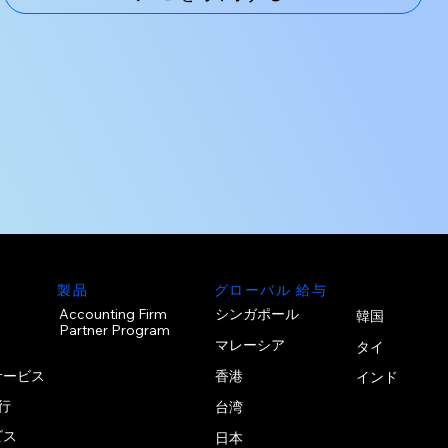
製品
グローバル 給与
シンガポール
Accounting Firm
韓国
Partner Program
マレーシア
タイ
サービス
香港
インド
行
台湾
ビス
日本