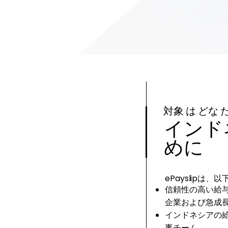
対象 は どな た
インド
めに
ePayslip
信頼性の高い給
企業および急成
インドネシアの
事チーム